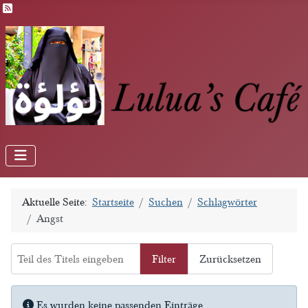
Feed-Einträge
Aktuelle Seite:
Startseite
Suchen
Schlagwörter
Angst
Teil des Titels eingeben
Filter
Zurücksetzen
Anzeige #
Information
Es wurden keine passenden Einträge