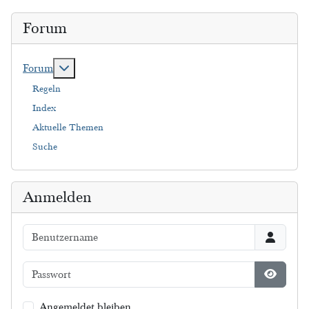
Forum
Weitere Informationen: Forum
Forum
Regeln
Index
Aktuelle Themen
Suche
Anmelden
Benutzername
Passwort
Passwort
Angemeldet bleiben