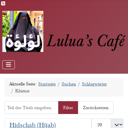
Feed-Einträge
Aktuelle Seite:
Startseite
Suchen
Schlagwörter
Khimar
Teil des Titels eingeben
Filter
Zurücksetzen
Anzeige #
Hidschab (Hijab)