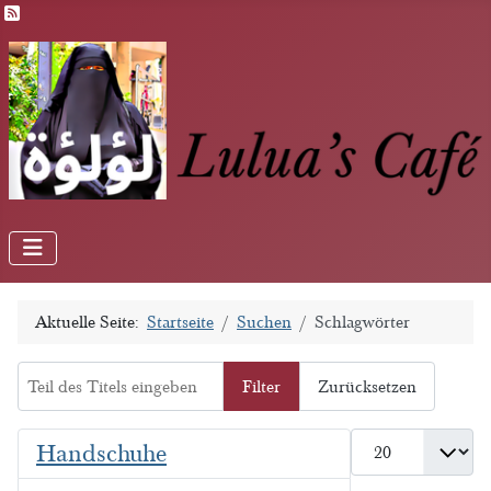
Feed-Einträge
Aktuelle Seite:
Startseite
Suchen
Schlagwörter
Teil des Titels eingeben
Filter
Zurücksetzen
Anzeige #
Handschuhe