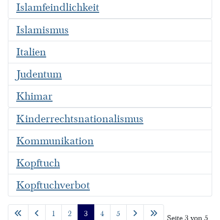
Islamfeindlichkeit
Islamismus
Italien
Judentum
Khimar
Kinderrechtsnationalismus
Kommunikation
Kopftuch
Kopftuchverbot
1
2
3
4
5
Seite 3 von 5