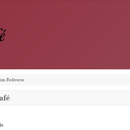
 im Fediverse
afé
fé.