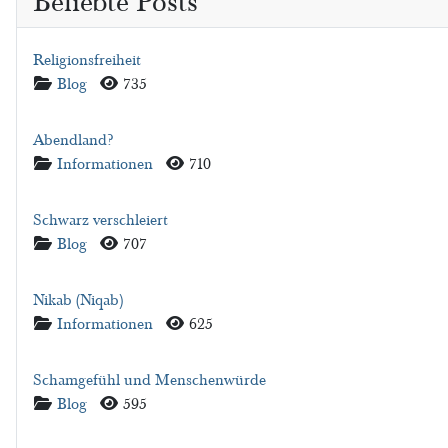
Beliebte Posts
Religionsfreiheit
Details
Blog
735
Abendland?
Details
Informationen
710
Schwarz verschleiert
Details
Blog
707
Nikab (Niqab)
Details
Informationen
625
Schamgefühl und Menschenwürde
Details
Blog
595