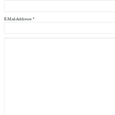
E-Mail-Addresse
*
Kommentar Text
*